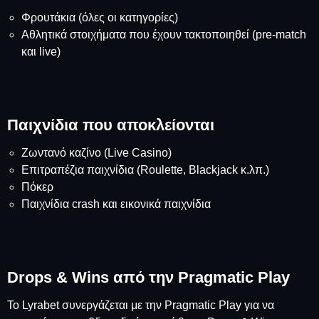
Φρουτάκια (όλες οι κατηγορίες)
Αθλητικά στοιχήματα που έχουν τακτοποιηθεί (pre-match
και live)
Παιχνίδια που αποκλείονται
Ζωντανό καζίνο (Live Casino)
Επιτραπέζια παιχνίδια (Roulette, Blackjack κ.λπ.)
Πόκερ
Παιχνίδια crash και εικονικά παιχνίδια
Drops & Wins από την Pragmatic Play
Το Lyrabet συνεργάζεται με την Pragmatic Play για να