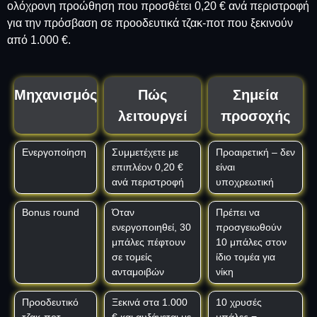
ολόχρονη προώθηση που προσθέτει 0,20 € ανά περιστροφή
για την πρόσβαση σε προοδευτικά τζακ-ποτ που ξεκινούν
από 1.000 €.
Μηχανισμός
Πώς
Σημεία
λειτουργεί
προσοχής
Ενεργοποίηση
Συμμετέχετε με
Προαιρετική – δεν
επιπλέον 0,20 €
είναι
ανά περιστροφή
υποχρεωτική
Bonus round
Όταν
Πρέπει να
ενεργοποιηθεί, 30
προσγειωθούν
μπάλες πέφτουν
10 μπάλες στον
σε τομείς
ίδιο τομέα για
ανταμοιβών
νίκη
Προοδευτικό
Ξεκινά στα 1.000
10 χρυσές