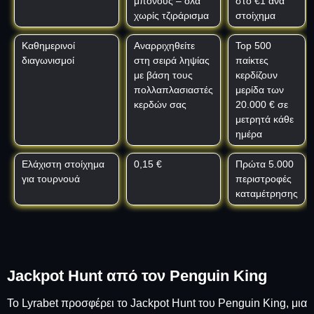
μπόνους – όλα
στο €1 ανά
χωρίς τζιράρισμα
στοίχημα
Καθημερινοί
Αναρριχηθείτε
Top 500
διαγωνισμοί
στη σειρά ληψίας
παίκτες
με βάση τους
κερδίζουν
πολλαπλασιαστές
μερίδα των
κερδών σας
20.000 € σε
μετρητά κάθε
ημέρα
Ελάχιστη στοίχημα
0,15 €
Πρώτα 5.000
για τουρνουά
περιστροφές
καταμέτρησης
Jackpot Hunt από τον Penguin King
Το Lyrabet προσφέρει το Jackpot Hunt του Penguin King, μια