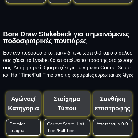
Bore Draw Stakeback για σημαινόμενες
ποδοσφαιρικές ποντιάρες
Εάν ένα ποδοσφαιρικό παιχνίδι τελειώσει 0-0 και ο σίσαλος
σας χάσει, το Lyrabet θα επιστρέψει το ποσό της στοίχευσης
σας. Αυτή η προώθηση ισχύει για τα γήπεδα Correct Score
και Half Time/Full Time από τις κορυφαίες ευρωπαϊκές λίγες.
Αγώνας/
Στοίχημα
Συνθήκη
Κατηγορία
Τύπου
επιστροφής
Premier
Correct Score, Half
Αποτέλεσμα 0-0
League
Time/Full Time