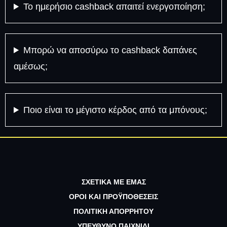
Το ημερήσιο cashback απαιτεί ενεργοποίηση;
Μπορώ να αποσύρω το cashback δαπάνες
αμέσως;
Ποιο είναι το μέγιστο κέρδος από τα μπόνους;
ΣΧΕΤΙΚΆ ΜΕ ΕΜΆΣ
ΌΡΟΙ ΚΑΙ ΠΡΟΫΠΟΘΈΣΕΙΣ
ΠΟΛΙΤΙΚΉ ΑΠΟΡΡΉΤΟΥ
ΥΠΕΎΘΥΝΟ ΠΑΙΧΝΊΔΙ