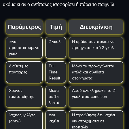
ακόμα κι αν ο αντίπαλος ισοφαρίσει ή πάρει το παιχνίδι.
Παράμετρος
Τιμή
Διευκρίνιση
Ένα
2 γκολ
Η ομάδα σας πρέπει να
προαπαιτούμενο
προηγείται κατά 2 γκολ
γκολ
Διαθέσιμες
Full
Μόνο τα προ-αγώνιστα
ποντιάρες
Time
απλά και σύνθετα
Result
στοιχήματα
Χρόνος
Μέσα
Αφού ολοκληρωθεί το 2-
τακτοποίησης
σε 15
γκολ-προ-condition
λεπτά
Ίσχυος ιγ λίγες
Δεν
Η προώθηση δεν ισχύει
(draw)
ισχύει
για στοιχήματα σε
ισοπαλία