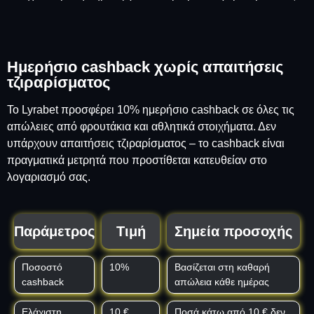
Ημερήσιο cashback χωρίς απαιτήσεις
τζιραρίσματος
Το Lyrabet προσφέρει 10% ημερήσιο cashback σε όλες τις
απώλειες από φρουτάκια και αθλητικά στοιχήματα. Δεν
υπάρχουν απαιτήσεις τζιραρίσματος – το cashback είναι
πραγματικά μετρητά που προστίθεται κατευθείαν στο
λογαριασμό σας.
Παράμετρος
Τιμή
Σημεία προσοχής
Ποσοστό
10%
Βασίζεται στη καθαρή
cashback
απώλεια κάθε ημέρας
Ελάχιστη
10 €
Ποσά κάτω από 10 € δεν