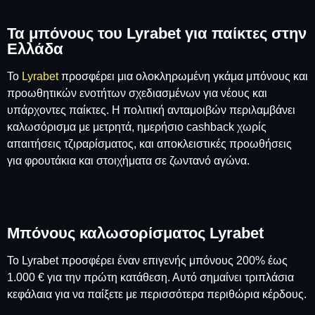
Τα μπόνους του Lyrabet για παίκτες στην
Ελλάδα
Το
Lyrabet
προσφέρει μια ολοκληρωμένη γκάμα μπόνους και
προωθητικών ενοτήτων σχεδιασμένων για νέους και
υπάρχοντες παίκτες. Η πολιτική ανταμοιβών περιλαμβάνει
καλωσόρισμα με μετρητά, ημερήσιο cashback χωρίς
απαιτήσεις τζιραρίσματος, και αποκλειστικές προωθήσεις
για φρουτάκια και στοιχήματα σε ζωντανό αγώνα.
Μπόνους καλωσορίσματος Lyrabet
Το Lyrabet προσφέρει έναν επιγενής μπόνους 200% έως
1.000 € για την πρώτη κατάθεση. Αυτό σημαίνει τριπλάσια
κεφάλαια για να παίξετε με περισσότερα περιθώρια κέρδους.