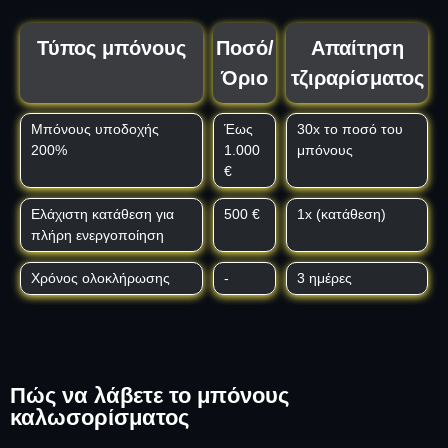
Τύπος μπόνους
Ποσό/
Απαίτηση
Όριο
τζιραρίσματος
Μπόνους υποδοχής
Έως
30x το ποσό του
200%
1.000
μπόνους
€
Ελάχιστη κατάθεση για
500 €
1x (κατάθεση)
πλήρη ενεργοποίηση
Χρόνος ολοκλήρωσης
-
3 ημέρες
Πώς να λάβετε το μπόνους
καλωσορίσματος